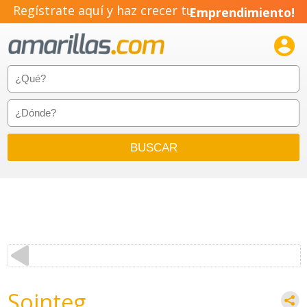
Regístrate aquí y haz crecer tu
Emprendimiento!

Sointeg