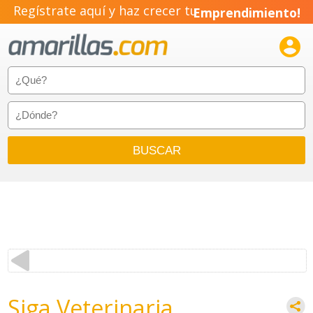
Regístrate aquí y haz crecer tu
Emprendimiento!

Siga Veterinaria