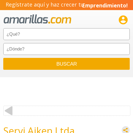
Regístrate aquí y haz crecer tu
Emprendimiento!

Servi Aiken Ltda.