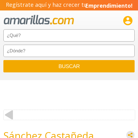
Regístrate aquí y haz crecer tu
Emprendimiento!

Sánchez Castañeda,