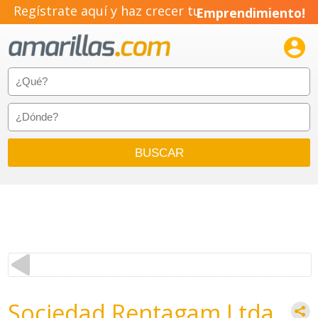
Regístrate aquí y haz crecer tu
Emprendimiento!

Sociedad Rentagam Ltda.