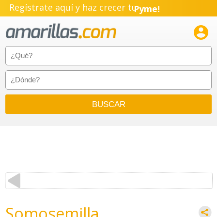
Regístrate aquí y haz crecer tu
Pyme!
Emprendimiento!

Somosemilla