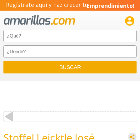
Regístrate aquí y haz crecer tu
Emprendimiento!

Stoffel Leicktle José