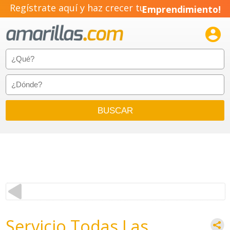
Regístrate aquí y haz crecer tu
Emprendimiento!

Servicio Todas Las