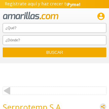
Regístrate aquí y haz crecer tu
Pyme!
Emprendimiento!

Serprotemp S.A.