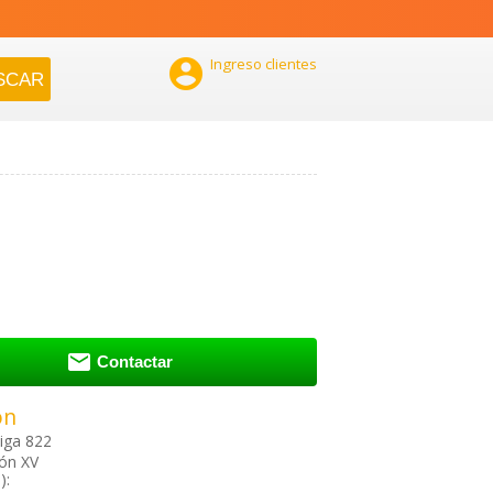

Ingreso clientes

Contactar
ón
iga 822
ión XV
):