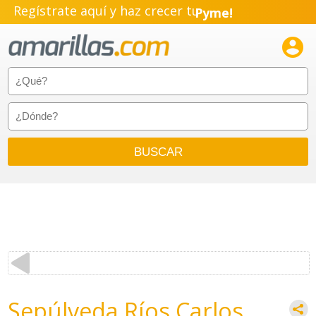
Regístrate aquí y haz crecer tu
Pyme!
Emprendimiento!

Sepúlveda Ríos Carlos