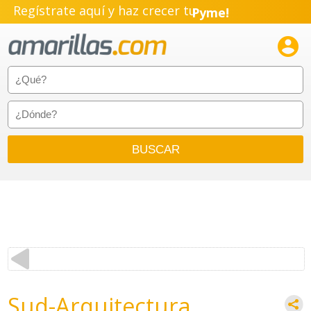
Regístrate aquí y haz crecer tu
Pyme!
Emprendimiento!

Sud-Arquitectura