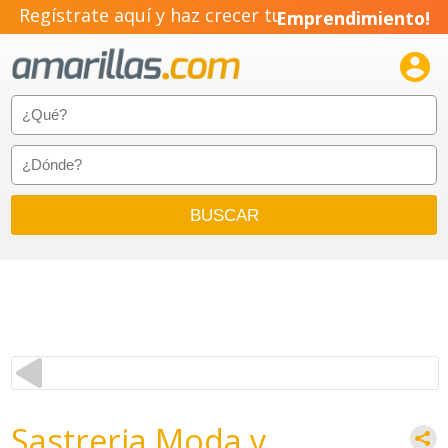
Regístrate aquí y haz crecer tu
Emprendimiento!

Sastreria Moda y