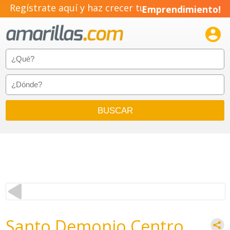
Regístrate aquí y haz crecer tu
Emprendimiento!

Santo Demonio Centro