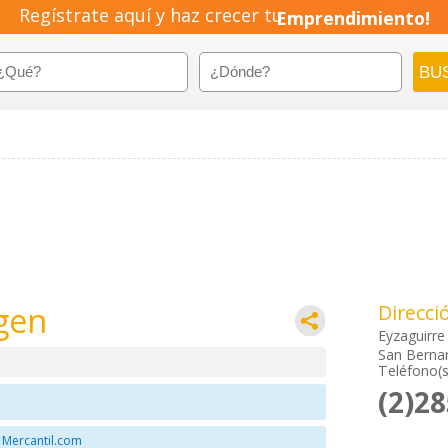
Regístrate aquí y haz crecer tu
Emprendimiento!
gen
Direcci
Eyzaguirre
San Bernar
Teléfono(s
(2)2
 Mercantil.com