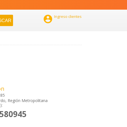

Ingreso clientes
ón
 85
do, Región Metropolitana
):
8580945