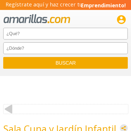
Regístrate aquí y haz crecer tu
Emprendimiento!

Sala Cuna y Jardín Infantil