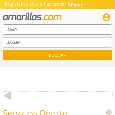
Regístrate aquí y haz crecer tu
Pyme!
Emprendimiento!

Servicios Oporto