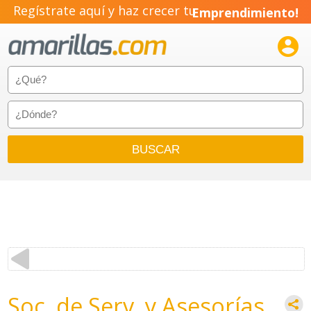
Regístrate aquí y haz crecer tu
Emprendimiento!

Soc. de Serv. y Asesorías