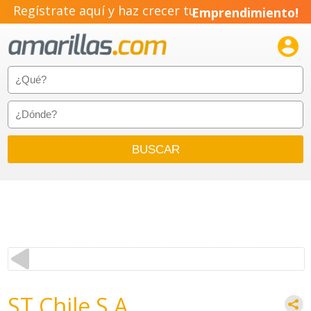
Regístrate aquí y haz crecer tu
Emprendimiento!

ST Chile S.A.