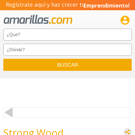
Regístrate aquí y haz crecer tu
Emprendimiento!

Strong Wood