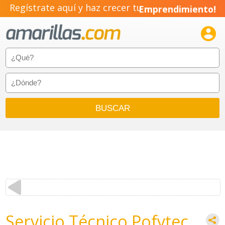
Regístrate aquí y haz crecer tu
Emprendimiento!

Servicio Técnico Pofytec