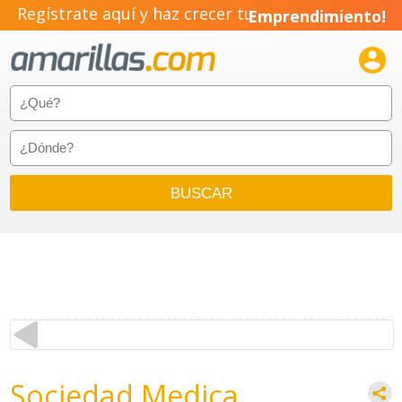
Regístrate aquí y haz crecer tu
Emprendimiento!

Sociedad Medica