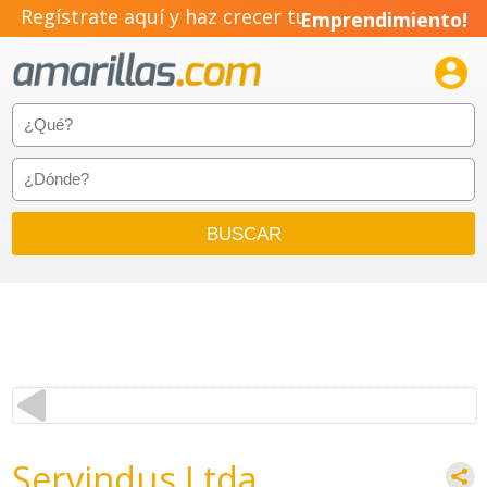
Regístrate aquí y haz crecer tu
Emprendimiento!

Servindus Ltda.