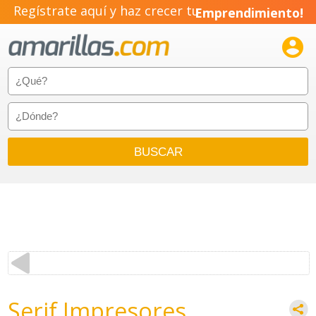
Regístrate aquí y haz crecer tu
Emprendimiento!

Serif Impresores