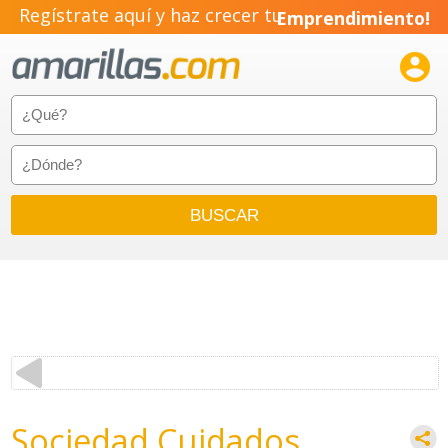
Regístrate aquí y haz crecer tu
Emprendimiento!

Sociedad Cuidados