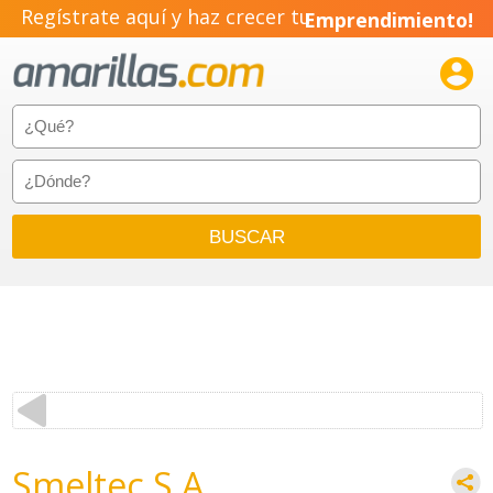
Regístrate aquí y haz crecer tu
Emprendimiento!

Smeltec S.A.