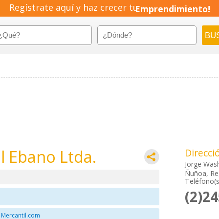
Regístrate aquí y haz crecer tu
Emprendimiento!
l Ebano Ltda.
Direcci
Jorge Was
Ñuñoa, Re
Teléfono(s
(2)2
 Mercantil.com