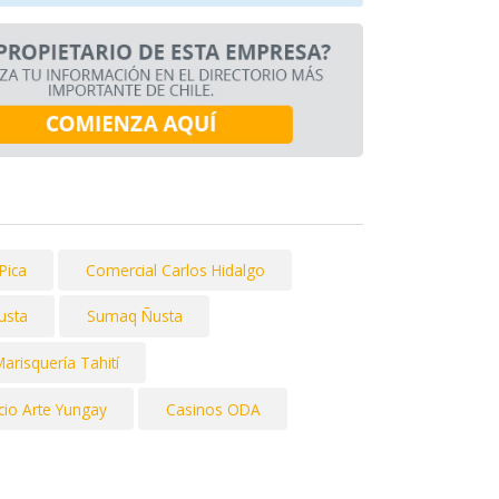
Pica
Comercial Carlos Hidalgo
usta
Sumaq Ñusta
arisquería Tahití
cio Arte Yungay
Casinos ODA