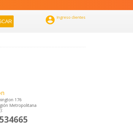

Ingreso clientes
ón
hington 176
gión Metropolitana
):
4534665