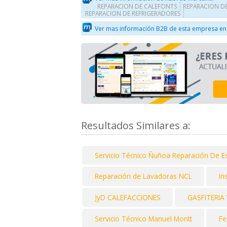
REPARACION DE CALEFONTS
REPARACION D
REPARACION DE REFRIGERADORES
Ver mas información B2B de esta empresa en
Resultados Similares a:
Servicio Técnico Ñuñoa Reparación De Es
Reparación de Lavadoras NCL
In
JyD CALEFACCIONES
GASFITERIA 
Servicio Técnico Manuel Montt
Fe