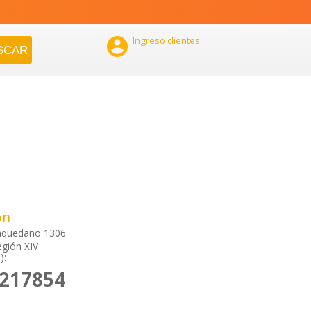

Ingreso clientes
ón
aquedano 1306
egión XIV
):
2217854