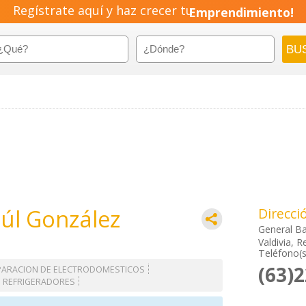
Regístrate aquí y haz crecer tu
Emprendimiento!
aúl González
Direcci
General B
Valdivia, R
Teléfono(s
(63)
PARACION DE ELECTRODOMESTICOS
E REFRIGERADORES