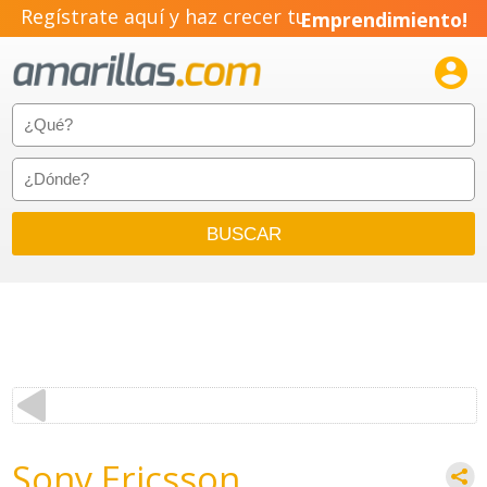
Regístrate aquí y haz crecer tu
Emprendimiento!

Sony Ericsson