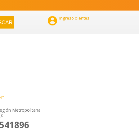

Ingreso clientes
ón
Región Metropolitana
):
9541896