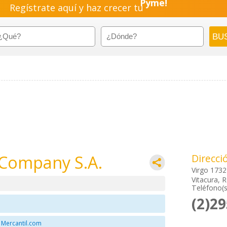
Regístrate aquí y haz crecer tu
Pyme!
Emprendimiento!
Company S.A.
Direcci
Virgo 1732
Vitacura, 
Teléfono(s
(2)2
 Mercantil.com