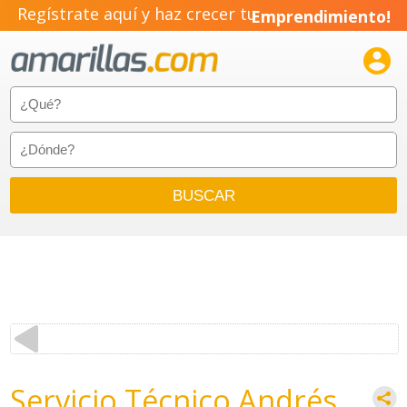
Regístrate aquí y haz crecer tu
Emprendimiento!

Servicio Técnico Andrés