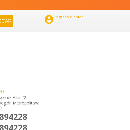

Ingreso clientes
ón
sco de Asís 22
Región Metropolitana
):
6894228
6894228