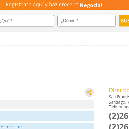
Empresa!
Regístrate aquí y haz crecer tu
Negocio!
Pyme!
Emprendimiento!
Direcci
San Franci
Santiago, 
Teléfono(s
(2)2
(2)2
 Mercantil.com