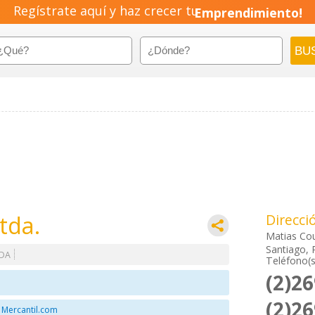
Regístrate aquí y haz crecer tu
Emprendimiento!
tda.
Direcci
Matias Co
Santiago, 
ODA
Teléfono(s
(2)2
(2)2
 Mercantil.com