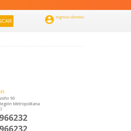

Ingreso clientes
ón
usiño 90
Región Metropolitana
):
6966232
6966232