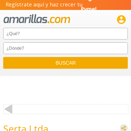
Negocio!
Regístrate aquí y haz crecer tu
Pyme!

Emprendimiento!
Serta Ltda.