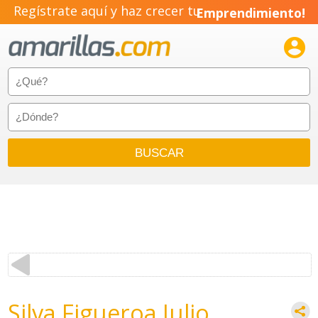
Regístrate aquí y haz crecer tu
Emprendimiento!

Silva Figueroa Julio