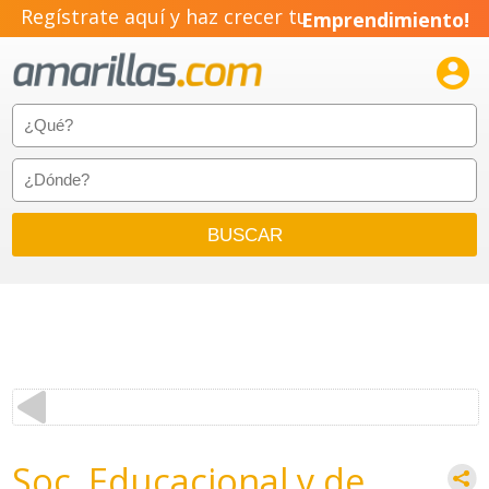
Regístrate aquí y haz crecer tu
Emprendimiento!

Soc. Educacional y de