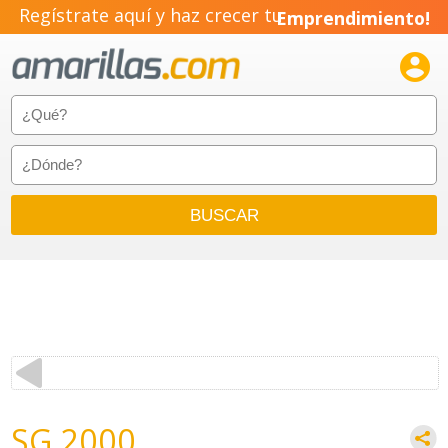
Regístrate aquí y haz crecer tu
Emprendimiento!

SG 2000