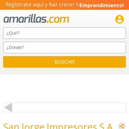
Regístrate aquí y haz crecer tu
Emprendimiento!

San Jorge Impresores S A