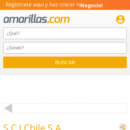
Regístrate aquí y haz crecer tu
Negocio!

Pyme!
Emprendimiento!
S C I Chile S.A.