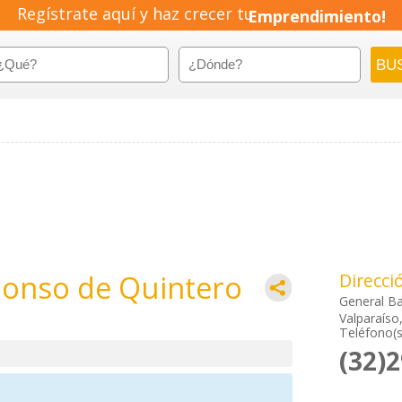
Regístrate aquí y haz crecer tu
Emprendimiento!
lonso de Quintero
Direcci
General B
Valparaíso
Teléfono(s
(32)