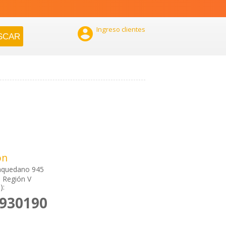

Ingreso clientes
ón
aquedano 945
, Región V
):
2930190