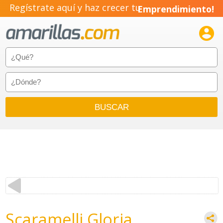
Regístrate aquí y haz crecer tu
Emprendimiento!

Scaramelli Gloria