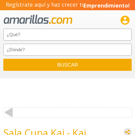
Regístrate aquí y haz crecer tu
Emprendimiento!

Sala Cuna Kai - Kai