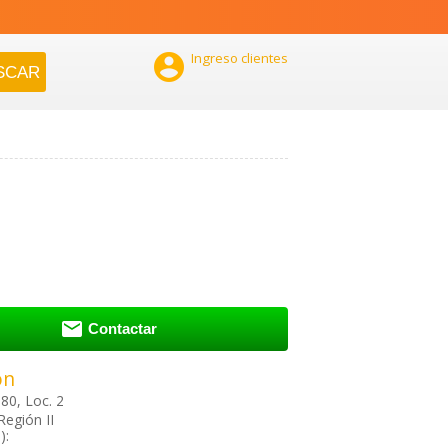

Ingreso clientes

Contactar
ón
80, Loc. 2
Región II
):