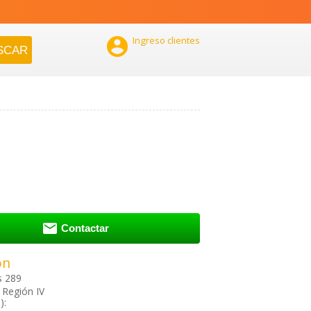

Ingreso clientes

Contactar
ón
s 289
 Región IV
):