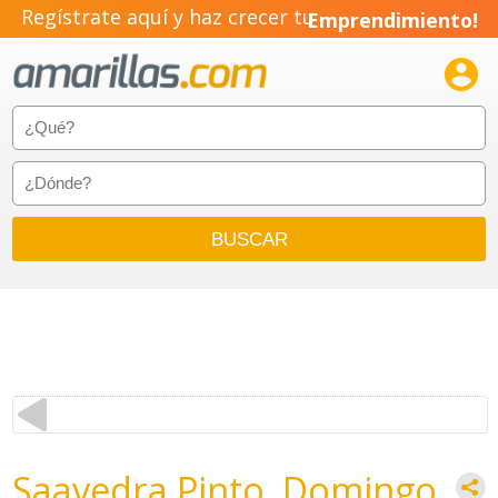
Regístrate aquí y haz crecer tu
Emprendimiento!

Saavedra Pinto, Domingo