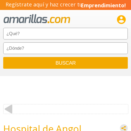
Regístrate aquí y haz crecer tu
Emprendimiento!

Hospital de Angol