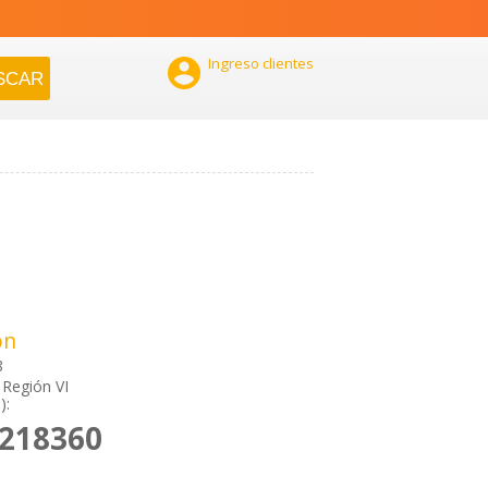

Ingreso clientes
ón
8
Región VI
):
2218360