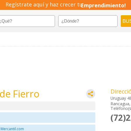
Regístrate aquí y haz crecer tu
Emprendimiento!
de Fierro
Direcci
Uruguay 4
Rancagua, 
Teléfono(s
(72)
 Mercantil.com