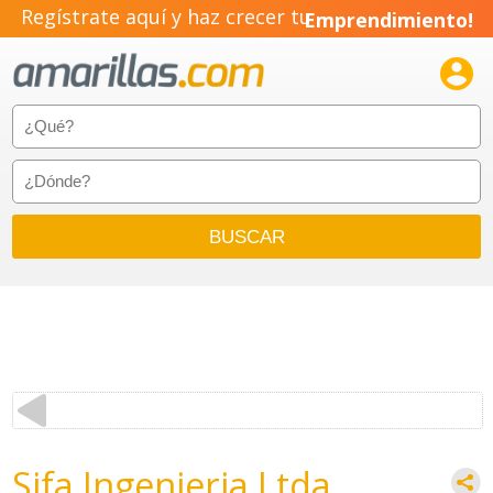
Regístrate aquí y haz crecer tu
Emprendimiento!

Sifa Ingenieria Ltda.