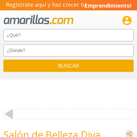
Regístrate aquí y haz crecer tu
Emprendimiento!

Salón de Belleza Diva