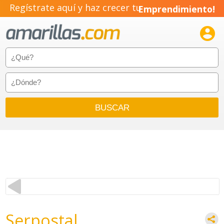
Regístrate aquí y haz crecer tu
Emprendimiento!

Serpostal